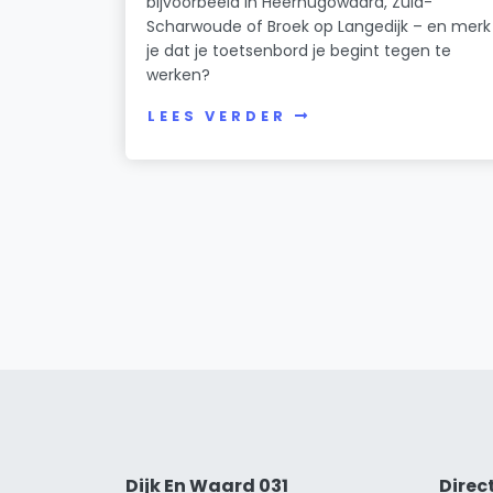
bijvoorbeeld in Heerhugowaard, Zuid-
Scharwoude of Broek op Langedijk – en merk
je dat je toetsenbord je begint tegen te
werken?
LEES VERDER
Dijk En Waard 031
Direc