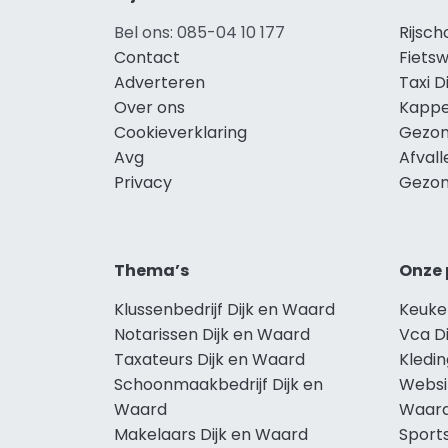
Bel ons: 085-04 10 177
Rijsch
Contact
Fietsw
Adverteren
Taxi D
Over ons
Kappe
Cookieverklaring
Gezon
Avg
Afvall
Privacy
Gezon
Thema’s
Onze 
Klussenbedrijf Dijk en Waard
Keuke
Notarissen Dijk en Waard
Vca D
Taxateurs Dijk en Waard
Kledin
Schoonmaakbedrijf Dijk en
Websi
Waard
Waar
Makelaars Dijk en Waard
Sport