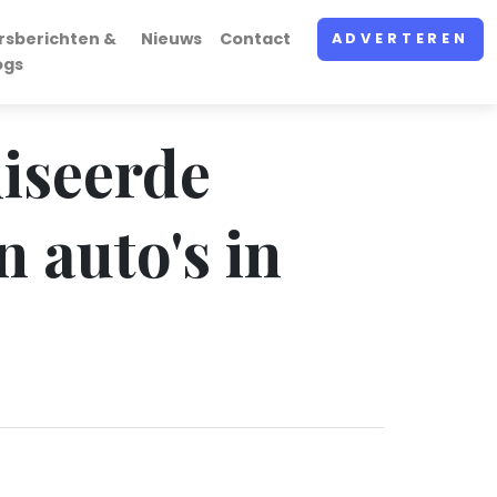
rsberichten &
Nieuws
Contact
ADVERTEREN
ogs
liseerde
n auto's in