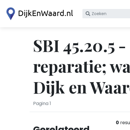
Zoek
op
bedrijfsnaam
of
SBI 45.20.5 -
KvK
nummer
reparatie; wa
Dijk en Waa
Pagina 1
0
resu
Gerelateerd