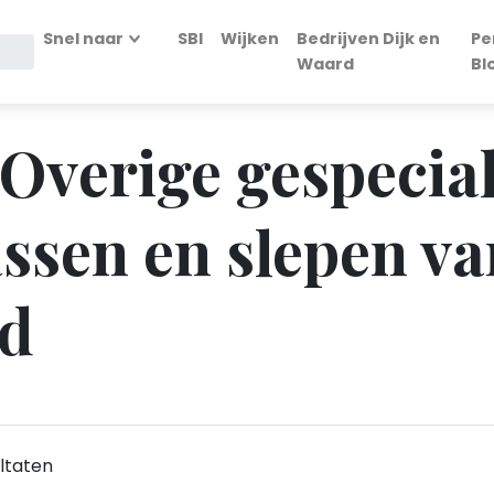
Snel naar
SBI
Wijken
Bedrijven Dijk en
Pe
Waard
Bl
 Overige gespecia
ssen en slepen va
rd
ltaten