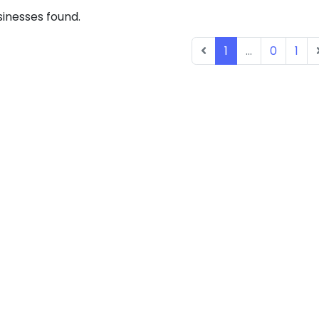
inesses found.
1
...
0
1