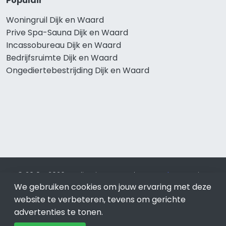
Populair
Woningruil Dijk en Waard
Prive Spa-Sauna Dijk en Waard
Incassobureau Dijk en Waard
Bedrijfsruimte Dijk en Waard
Ongediertebestrijding Dijk en Waard
© 2019 - 2026 Realisatie en SEO door
SEO-bureau
Lion
We gebruiken cookies om jouw ervaring met deze
Internet. Betaal alleen voor bewezen resultaten?
SEO
optimalisatie No Cure No Pay
.
Dijk en Waard
is onderdeel
website te verbeteren, tevens om gerichte
van Lion Internet.
advertenties te tonen.