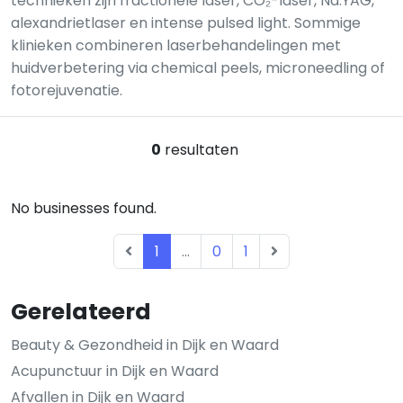
technieken zijn fractionele laser, CO₂-laser, Nd:YAG,
alexandrietlaser en intense pulsed light. Sommige
klinieken combineren laserbehandelingen met
huidverbetering via chemical peels, microneedling of
fotorejuvenatie.
0
resultaten
No businesses found.
1
...
0
1
Gerelateerd
Beauty & Gezondheid in Dijk en Waard
Acupunctuur in Dijk en Waard
Afvallen in Dijk en Waard