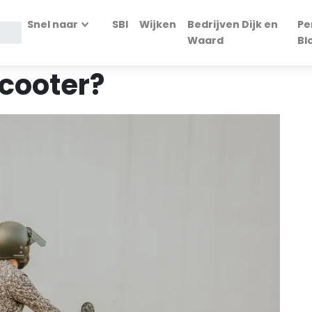
Snel naar
SBI
Wijken
Bedrijven Dijk en
Pe
Waard
Bl
scooter?