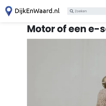
Zoek
op
bedrijfsnaam
Motor of een e-
of
KvK
nummer