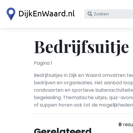
Zoek
op
bedrijfsnaam
of
Bedrijfsuitje
KvK
nummer
Pagina 1
Bedrijfsuitjes in Dijk en Waard omvatten te
bedrijven en organisaties. Het aanbod loo
rondvaarten en sportieve buitenactivite
begeleiding. Thematische uitjes, quiz-avon
of suppen horen ook tot de mogelijkheden 
0
resu
Gerelateerd