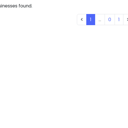
inesses found.
1
...
0
1