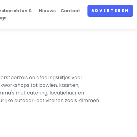
rsberichten &
Nieuws
Contact
ADVERTEREN
ogs
kerstborrels en afdelingsuitjes voor
okworkshops tot bowlen, kaarten,
ma's met catering, locatiehuur en
urlijke outdoor-activiteiten zoals klimmen