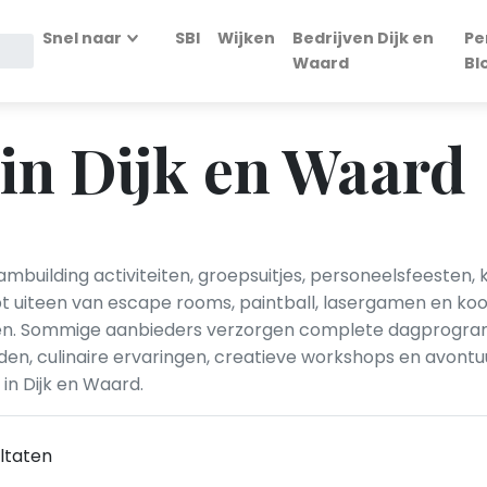
Snel naar
SBI
Wijken
Bedrijven Dijk en
Pe
Waard
Bl
 in Dijk en Waard
ambuilding activiteiten, groepsuitjes, personeelsfeesten, 
pt uiteen van escape rooms, paintball, lasergamen en ko
iten. Sommige aanbieders verzorgen complete dagprogram
den, culinaire ervaringen, creatieve workshops en avontu
in Dijk en Waard.
ltaten