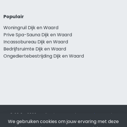
Populair
Woningruil Dijk en Waard
Prive Spa-Sauna Dijk en Waard
Incassobureau Dijk en Waard
Bedrijfsruimte Dijk en Waard
Ongediertebestrijding Dijk en Waard
© 2019 - 2026 Realisatie en SEO door
SEO-bureau
Lion
We gebruiken cookies om jouw ervaring met deze
Internet. Betaal alleen voor bewezen resultaten?
SEO