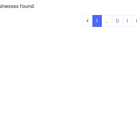
inesses found.
1
...
0
1