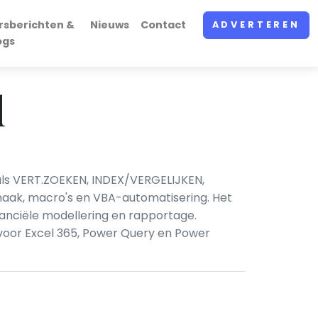
rsberichten &
Nieuws
Contact
ADVERTEREN
ogs
d
oals VERT.ZOEKEN, INDEX/VERGELIJKEN,
maak, macro's en VBA-automatisering. Het
nanciële modellering en rapportage.
voor Excel 365, Power Query en Power