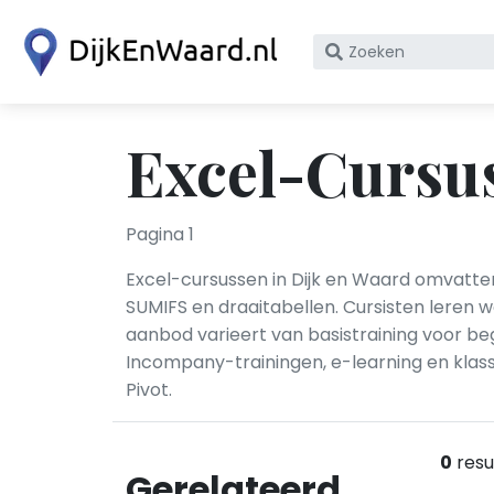
Zoek
op
bedrijfsnaam
of
Excel-Cursus
KvK
nummer
Pagina 1
Excel-cursussen in Dijk en Waard omvatte
SUMIFS en draaitabellen. Cursisten leren
aanbod varieert van basistraining voor be
Incompany-trainingen, e-learning en klas
Pivot.
0
resu
Gerelateerd