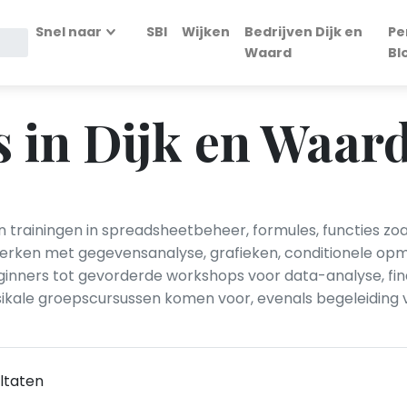
Snel naar
SBI
Wijken
Bedrijven Dijk en
Pe
Waard
Bl
 in Dijk en Waar
n trainingen in spreadsheetbeheer, formules, functies z
 werken met gegevensanalyse, grafieken, conditionele op
ginners tot gevorderde workshops voor data-analyse, fi
sikale groepscursussen komen voor, evenals begeleiding 
ltaten