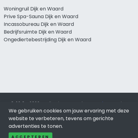
Woningruil Dijk en Waard
Prive Spa-Sauna Dijk en Waard
Incassobureau Dijk en Waard
Bedrijfsruimte Dijk en Waard
Ongediertebestrijding Dijk en Waard
© 2019 - 2026 Realisatie en SEO door
SEO-bureau
Lion
We gebruiken cookies om jouw ervaring met deze
Internet. Betaal alleen voor bewezen resultaten?
SEO
optimalisatie No Cure No Pay
.
Dijk en Waard
is onderdeel
website te verbeteren, tevens om gerichte
van Lion Internet.
advertenties te tonen.
Beeldcredits
ACCEPTEREN