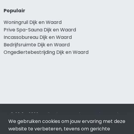
Populair
Woningruil Dijk en Waard
Prive Spa-Sauna Dijk en Waard
Incassobureau Dijk en Waard
Bedrijfsruimte Dijk en Waard
Ongediertebestrijding Dijk en Waard
© 2019 - 2026 Realisatie en SEO door
SEO-bureau
Lion
We gebruiken cookies om jouw ervaring met deze
Internet. Betaal alleen voor bewezen resultaten?
SEO
optimalisatie No Cure No Pay
.
Dijk en Waard
is onderdeel
website te verbeteren, tevens om gerichte