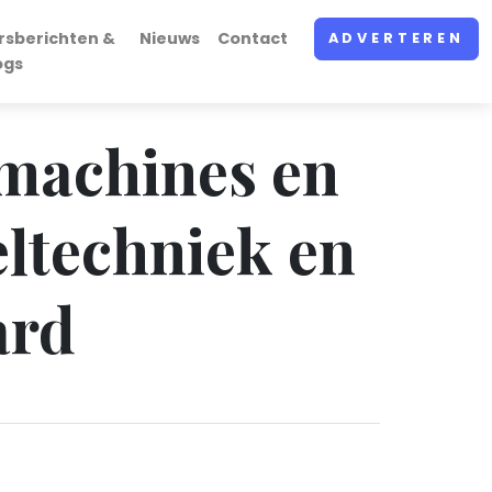
rsberichten &
Nieuws
Contact
ADVERTEREN
ogs
 machines en
eltechniek en
ard