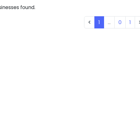
inesses found.
1
...
0
1