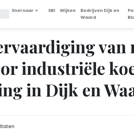
Snel naar
SBI
Wijken
Bedrijven Dijk en
Pe
Waard
Bl
Vervaardiging van
or industriële ko
ing in Dijk en Wa
ltaten