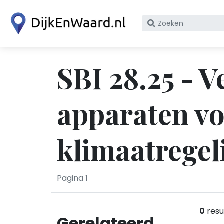
Zoek
op
bedrijfsnaam
of
SBI 28.25 - 
KvK
nummer
apparaten vo
klimaatregel
Pagina 1
0
resu
Gerelateerd