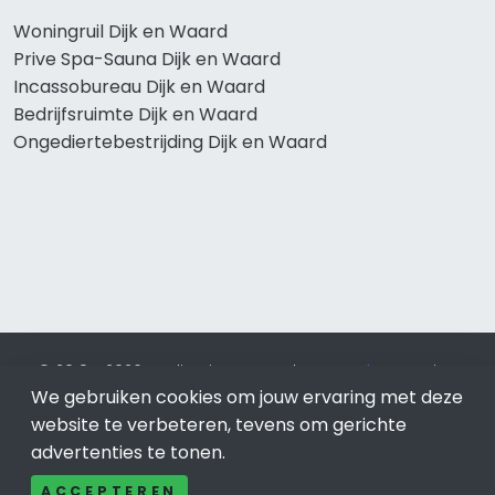
Woningruil Dijk en Waard
Prive Spa-Sauna Dijk en Waard
Incassobureau Dijk en Waard
Bedrijfsruimte Dijk en Waard
Ongediertebestrijding Dijk en Waard
© 2019 - 2026 Realisatie en SEO door
SEO-bureau
Lion
We gebruiken cookies om jouw ervaring met deze
Internet. Betaal alleen voor bewezen resultaten?
SEO
optimalisatie No Cure No Pay
.
Dijk en Waard
is onderdeel
website te verbeteren, tevens om gerichte
van Lion Internet.
advertenties te tonen.
Beeldcredits
ACCEPTEREN