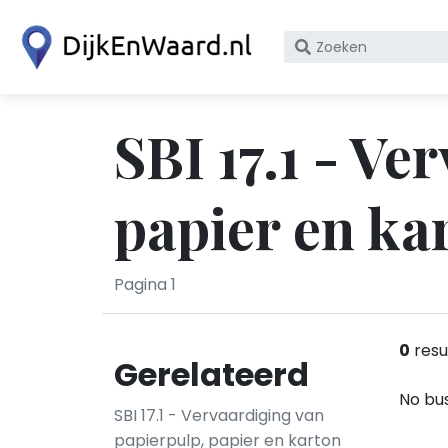
Zoek
op
bedrijfsnaam
of
SBI 17.1 - Ve
KvK
nummer
papier en ka
Pagina 1
0
resu
Gerelateerd
No bus
SBI 17.1 - Vervaardiging van
papierpulp, papier en karton