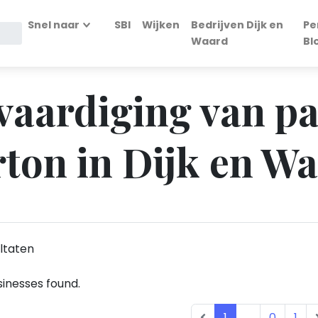
Snel naar
SBI
Wijken
Bedrijven Dijk en
Pe
Waard
Bl
rvaardiging van p
rton in Dijk en W
ltaten
inesses found.
1
...
0
1