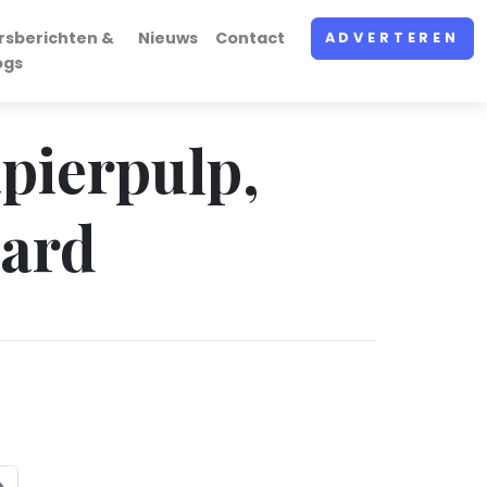
rsberichten &
Nieuws
Contact
ADVERTEREN
ogs
apierpulp,
aard