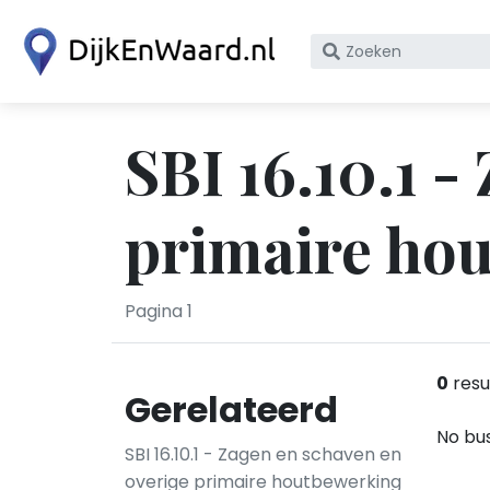
Zoek
op
bedrijfsnaam
of
SBI 16.10.1 -
KvK
nummer
primaire hou
Pagina 1
0
resu
Gerelateerd
No bus
SBI 16.10.1 - Zagen en schaven en
overige primaire houtbewerking