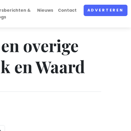
rsberichten &
Nieuws
Contact
ADVERTEREN
ogs
 en overige
jk en Waard