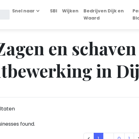
Snel naar
SBI
Wijken
Bedrijven Dijk en
Pe
Waard
Bl
 Zagen en schaven
tbewerking in Di
ltaten
inesses found.
1
...
0
1