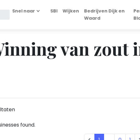
Snel naar
SBI
Wijken
Bedrijven Dijk en
Pe
Waard
Bl
Winning van zout i
ltaten
inesses found.
1
...
0
1