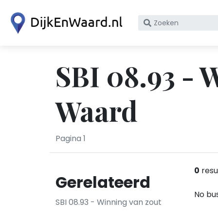
Zoek
op
bedrijfsnaam
of
SBI 08.93 - 
KvK
nummer
Waard
Pagina 1
0
resu
Gerelateerd
No bus
SBI 08.93 - Winning van zout