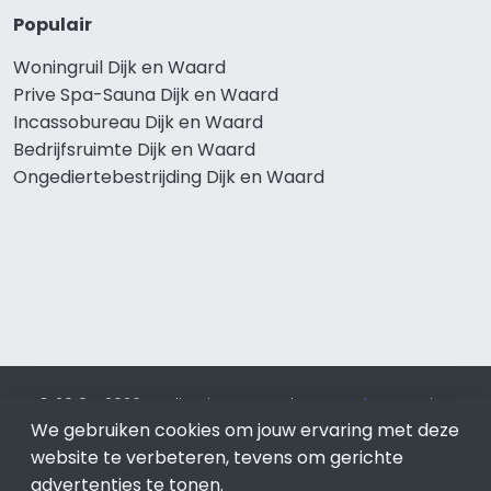
Populair
Woningruil Dijk en Waard
Prive Spa-Sauna Dijk en Waard
Incassobureau Dijk en Waard
Bedrijfsruimte Dijk en Waard
Ongediertebestrijding Dijk en Waard
© 2019 - 2026 Realisatie en SEO door
SEO-bureau
Lion
We gebruiken cookies om jouw ervaring met deze
Internet. Betaal alleen voor bewezen resultaten?
SEO
optimalisatie No Cure No Pay
.
Dijk en Waard
is onderdeel
website te verbeteren, tevens om gerichte
van Lion Internet.
advertenties te tonen.