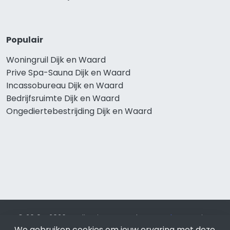
Populair
Woningruil Dijk en Waard
Prive Spa-Sauna Dijk en Waard
Incassobureau Dijk en Waard
Bedrijfsruimte Dijk en Waard
Ongediertebestrijding Dijk en Waard
© 2019 - 2026 Realisatie en SEO door
SEO-bureau
Lion
We gebruiken cookies om jouw ervaring met deze
Internet. Betaal alleen voor bewezen resultaten?
SEO