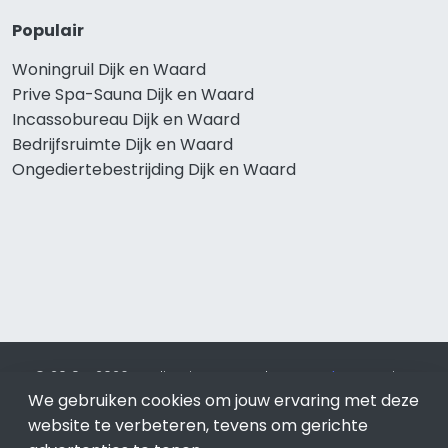
Populair
Woningruil Dijk en Waard
Prive Spa-Sauna Dijk en Waard
Incassobureau Dijk en Waard
Bedrijfsruimte Dijk en Waard
Ongediertebestrijding Dijk en Waard
© 2019 - 2026 Realisatie en SEO door
SEO-bureau
Lion
We gebruiken cookies om jouw ervaring met deze
Internet. Betaal alleen voor bewezen resultaten?
SEO
optimalisatie No Cure No Pay
.
Dijk en Waard
is onderdeel
website te verbeteren, tevens om gerichte
van Lion Internet.